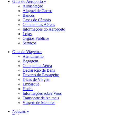
Guia do Aeroporto »
Alimentação
Aluguel de Carros
Bancos
Casas de Câmbio
Companhias Aéreas
Informações do Aeroporto
Lojas
Orgãos Públicos
Serviços
Guia de Viagem »
Atendimento
Bagagem
Companhia Aérea
Declaração de Bens
Deveres do Passageiro
Dicas de Viagem
Embarque
Hotéis
Informações sobre Voos
Transporte de Animais
Viagem de Menores
Notícias »