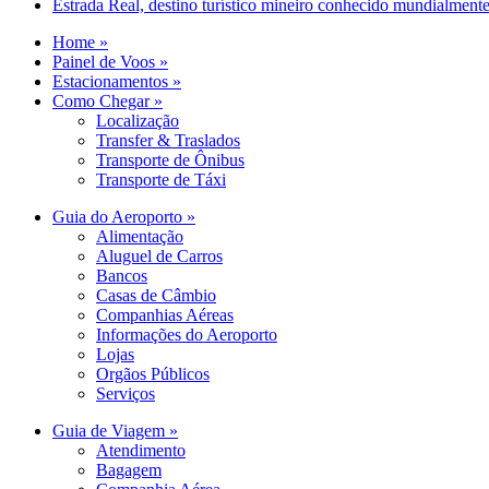
Estrada Real, destino turístico mineiro conhecido mundialment
Home »
Painel de Voos »
Estacionamentos »
Como Chegar »
Localização
Transfer & Traslados
Transporte de Ônibus
Transporte de Táxi
Guia do Aeroporto »
Alimentação
Aluguel de Carros
Bancos
Casas de Câmbio
Companhias Aéreas
Informações do Aeroporto
Lojas
Orgãos Públicos
Serviços
Guia de Viagem »
Atendimento
Bagagem