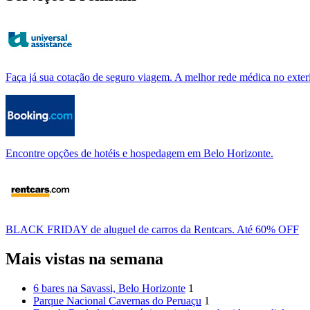
Faça já sua cotação de seguro viagem. A melhor rede médica no exteri
Encontre opções de hotéis e hospedagem em Belo Horizonte.
BLACK FRIDAY de aluguel de carros da Rentcars. Até 60% OFF
Mais vistas na semana
6 bares na Savassi, Belo Horizonte
1
Parque Nacional Cavernas do Peruaçu
1