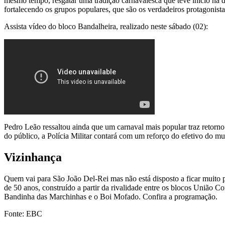
mesmo tempo, resgatar uma tradição carnavalesca que teve início na 
fortalecendo os grupos populares, que são os verdadeiros protagonistas
Assista vídeo do bloco Bandalheira, realizado neste sábado (02):
Pedro Leão ressaltou ainda que um carnaval mais popular traz retorno
do público, a Polícia Militar contará com um reforço do efetivo do 
Vizinhança
Quem vai para São João Del-Rei mas não está disposto a ficar muito 
de 50 anos, construído a partir da rivalidade entre os blocos União 
Bandinha das Marchinhas e o Boi Mofado. Confira a programação.
Fonte: EBC