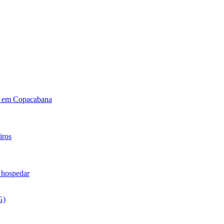
17 em Copacabana
iros
 hospedar
G)