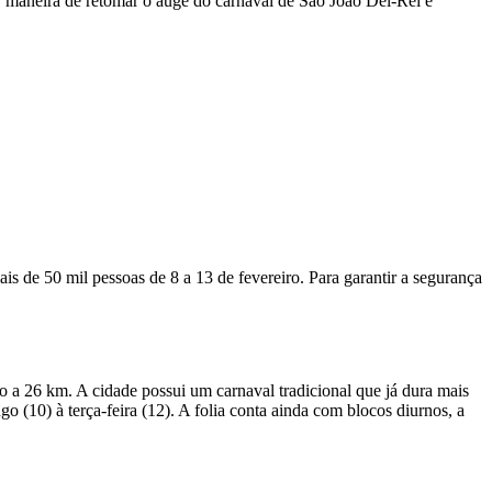
r maneira de retomar o auge do carnaval de São João Del-Rei é
s de 50 mil pessoas de 8 a 13 de fevereiro. Para garantir a segurança
 a 26 km. A cidade possui um carnaval tradicional que já dura mais
 (10) à terça-feira (12). A folia conta ainda com blocos diurnos, a