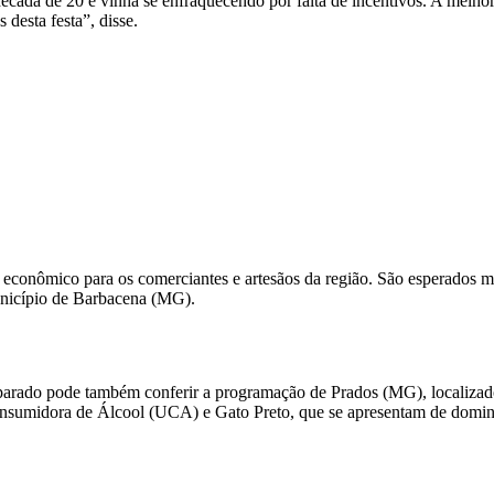
década de 20 e vinha se enfraquecendo por falta de incentivos. A melho
 desta festa”, disse.
 econômico para os comerciantes e artesãos da região. São esperados mai
município de Barbacena (MG).
parado pode também conferir a programação de Prados (MG), localizado
Consumidora de Álcool (UCA) e Gato Preto, que se apresentam de domingo