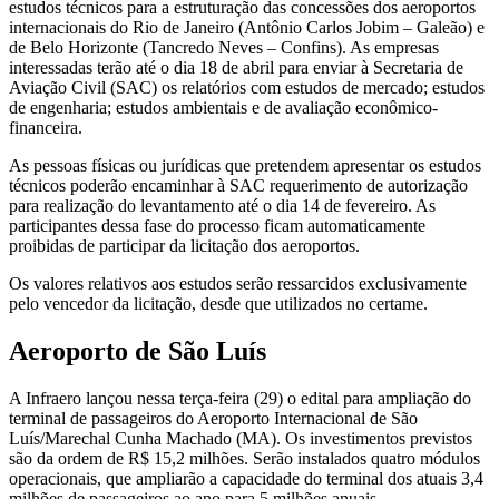
estudos técnicos para a estruturação das concessões dos aeroportos
internacionais do Rio de Janeiro (Antônio Carlos Jobim – Galeão) e
de Belo Horizonte (Tancredo Neves – Confins). As empresas
interessadas terão até o dia 18 de abril para enviar à Secretaria de
Aviação Civil (SAC) os relatórios com estudos de mercado; estudos
de engenharia; estudos ambientais e de avaliação econômico-
financeira.
As pessoas físicas ou jurídicas que pretendem apresentar os estudos
técnicos poderão encaminhar à SAC requerimento de autorização
para realização do levantamento até o dia 14 de fevereiro. As
participantes dessa fase do processo ficam automaticamente
proibidas de participar da licitação dos aeroportos.
Os valores relativos aos estudos serão ressarcidos exclusivamente
pelo vencedor da licitação, desde que utilizados no certame.
Aeroporto de São Luís
A Infraero lançou nessa terça-feira (29) o edital para ampliação do
terminal de passageiros do Aeroporto Internacional de São
Luís/Marechal Cunha Machado (MA). Os investimentos previstos
são da ordem de R$ 15,2 milhões. Serão instalados quatro módulos
operacionais, que ampliarão a capacidade do terminal dos atuais 3,4
milhões de passageiros ao ano para 5 milhões anuais.