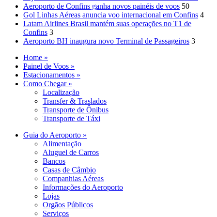
Aeroporto de Confins ganha novos painéis de voos
50
Gol Linhas Aéreas anuncia voo internacional em Confins
4
Latam Airlines Brasil mantém suas operações no T1 de
Confins
3
Aeroporto BH inaugura novo Terminal de Passageiros
3
Home »
Painel de Voos »
Estacionamentos »
Como Chegar »
Localização
Transfer & Traslados
Transporte de Ônibus
Transporte de Táxi
Guia do Aeroporto »
Alimentação
Aluguel de Carros
Bancos
Casas de Câmbio
Companhias Aéreas
Informações do Aeroporto
Lojas
Orgãos Públicos
Serviços